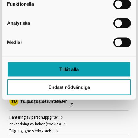
Funktionella
Hitta till Arena Skövde
Adress
Analytiska
Egnells väg 1
541 42
Skövde
Medier
Telefon
0500 - 49 87 50
Navigera med Google Maps
Tillåt alla
Länkar och information
Endast nödvändiga
Hantering av personuppgifter
Användning av kakor (cookies)
Tillgänglighetsredogörelse