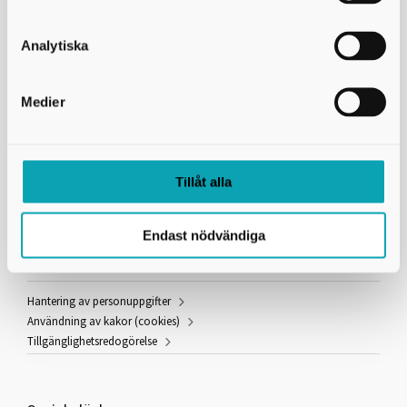
Adress
Egnells väg 1
Analytiska
541 42
Skövde
Telefon
Medier
0500 - 49 87 50
Navigera med Google Maps
Tillåt alla
Länkar och information
Endast nödvändiga
Hantering av personuppgifter
Användning av kakor (cookies)
Tillgänglighetsredogörelse