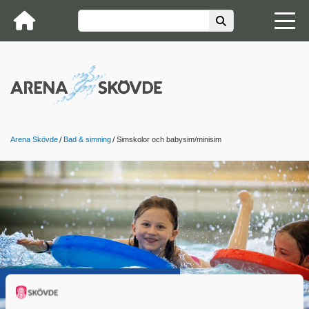
Arena Skövde
Bad & simning
Simskolor och babysim/minisim
Simskolor och vuxensim