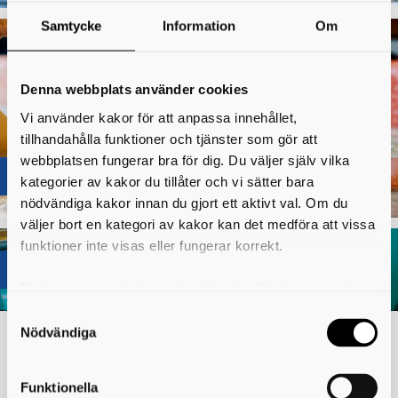
Samtycke
Information
Om
Denna webbplats använder cookies
Vi använder kakor för att anpassa innehållet,
tillhandahålla funktioner och tjänster som gör att
webbplatsen fungerar bra för dig. Du väljer själv vilka
Babysim, minisim och drop-in
kategorier av kakor du tillåter och vi sätter bara
nödvändiga kakor innan du gjort ett aktivt val. Om du
väljer bort en kategori av kakor kan det medföra att vissa
funktioner inte visas eller fungerar korrekt.
Bra att veta
Du kan när som helst ändra eller dra tillbaka samtycket
för vilka kakor du tillåter. Det görs på vår sida om
användning av kakor som du hittar längst ner på sidan
Nödvändiga
Hitta till Arena Skövde
Funktionella