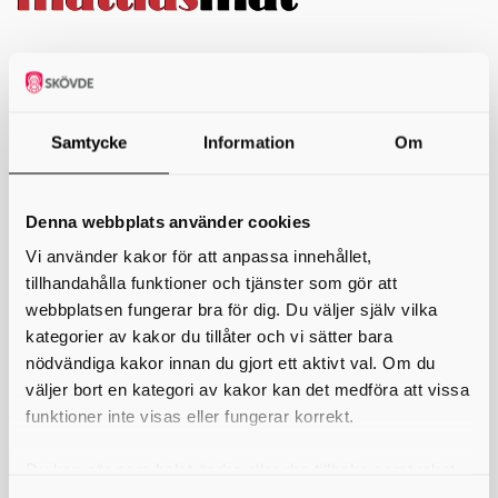
RELAXMENY
(vänligen meddela ev avvikelser/allergier vid onlinebokningen)
Samtycke
Information
Om
Nachos Mexicanos 179 kr (Perfekt att dela)
Ostgratinerade nachos med cheddarost, pico de gallo och vårlök,
serveras med salsa och aioli.
Denna webbplats använder cookies
Räksmörgås 199 kr
Vi använder kakor för att anpassa innehållet,
Tekaka toppas med handskalade räkor, kokt ägg, syrad rödlök, citron
och majonnäs.
tillhandahålla funktioner och tjänster som gör att
webbplatsen fungerar bra för dig. Du väljer själv vilka
"Grön" Ceasarsallad 179 kr
kategorier av kakor du tillåter och vi sätter bara
Romansallad, tofu, cocktailtomat, syrad rödlök, caesardressing,
krutonger och lagrad hårdost.
nödvändiga kakor innan du gjort ett aktivt val. Om du
väljer bort en kategori av kakor kan det medföra att vissa
Ceasarsallad 179 kr
funktioner inte visas eller fungerar korrekt.
Romansallad, Kyckling, Bacon, Cocktailtomat, syrad rödlök,
caesardressing, krutonger och lagrad hårdost.
Du kan när som helst ändra eller dra tillbaka samtycket
Räksallad 189 kr
för vilka kakor du tillåter. Det görs på vår sida om
Bladsallad, sojabönor, gurka, kokt ägg, cocktailtomat, syrad rödlök,