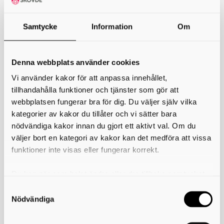
Bowling på Arena Skövde
Samtycke
Information
Om
Boka bowling på Nöjesarenan - Restaurang, sport och nöje
för alla!
Välkommen till
Nöjesarenan på Arena Skövde - e
n
plats för människor
Denna webbplats använder cookies
att umgås, ät
gott & utmana
varandra i olika aktiviteter.
Förutom
bowling finns även bland annat
shuffleboard, basket och airhockey att
Vi använder kakor för att anpassa innehållet,
testa.
tillhandahålla funktioner och tjänster som gör att
webbplatsen fungerar bra för dig. Du väljer själv vilka
Perfekt för kompisgänget, familjen eller kollegorna!
kategorier av kakor du tillåter och vi sätter bara
Vänligen notera att all kontakt för bokning går via
nödvändiga kakor innan du gjort ett aktivt val. Om du
Nöjesarenan.
väljer bort en kategori av kakor kan det medföra att vissa
funktioner inte visas eller fungerar korrekt.
Läs mer och boka Nöjesarenan
Du kan när som helst ändra eller dra tillbaka samtycket
för vilka kakor du tillåter. Det görs på vår sida om
Skriv ut
användning av kakor som du hittar längst ner på sidan
Nödvändiga