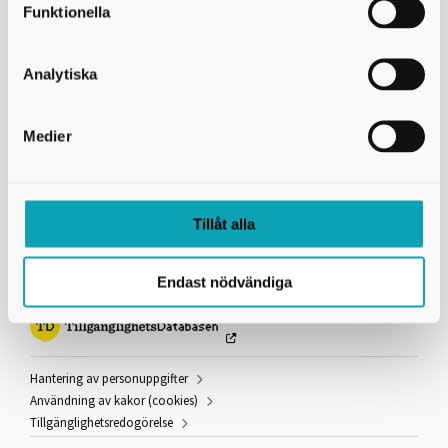
Funktionella
Hitta till Arena Skövde
Adress
Analytiska
Egnells väg 1
541 42
Skövde
Medier
Telefon
0500 - 49 87 50
Navigera med Google Maps
Tillåt alla
Länkar och information
Endast nödvändiga
Hantering av personuppgifter
Användning av kakor (cookies)
Tillgänglighetsredogörelse